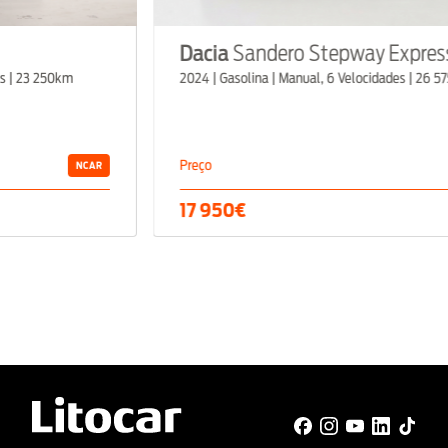
Dacia
Sandero Stepway Expressio
 23 250km
2024 | Gasolina | Manual, 6 Velocidades | 26 575km
Preço
NCAR
17 950€