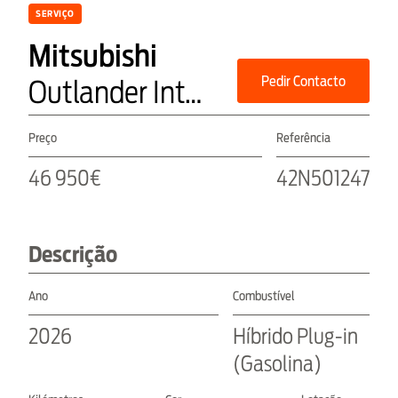
SERVIÇO
Mitsubishi
Pedir Contacto
Outlander Intense Phev
Preço
Referência
46 950€
42N501247
Descrição
Ano
Combustível
2026
Híbrido Plug-in
(Gasolina)