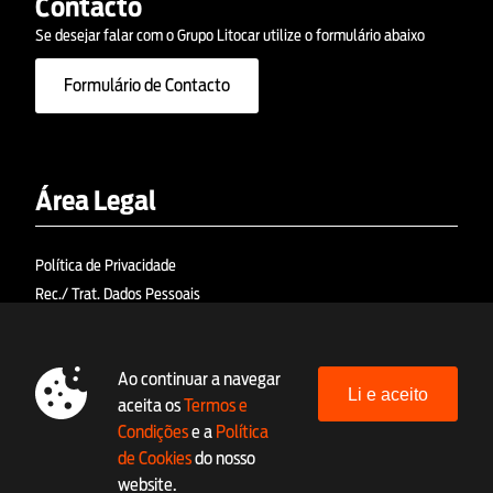
Contacto
Se desejar falar com o Grupo Litocar utilize o formulário abaixo
Formulário de Contacto
Área Legal
Política de Privacidade
Rec./ Trat. Dados Pessoais
Política de Cookies
Termos e Condições
Ao continuar a navegar
RAL (Res. Alt. Litígios)
Li e aceito
aceita os
Termos e
Livro de Reclamações Eletrónico
Condições
e a
Política
Linha Ética (canal denúncia)
de Cookies
do nosso
website.