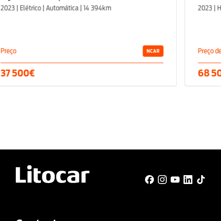
 | Elétrico | Automática | 14 394km
2023 | Híbri
ço
Preço de C
NCAR
 500€
68 500