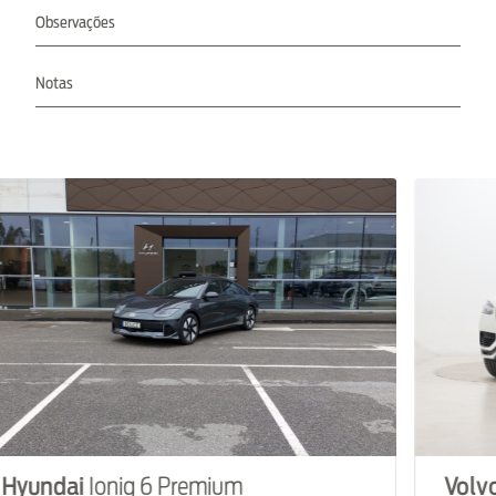
Observações
Notas
undai
Ioniq 6 Premium
Volvo
X