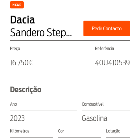
NCAR
Dacia
Pedir Contacto
Sandero Stepway Expression
Preço
Referência
16 750€
40U410539
Descrição
Ano
Combustível
2023
Gasolina
Kilómetros
Cor
Lotação