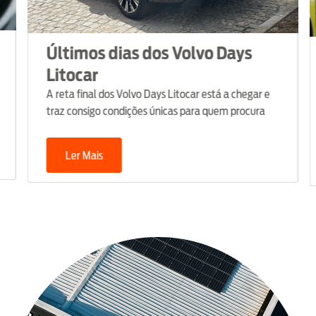
imos dias dos Volvo Days
Parceri
ocar
Litocar cele
feminina de 
a final dos Volvo Days Litocar está a chegar e
consigo condições únicas para quem procura
r elegância, inovação e desempenho. Até 31 de
ro, há ainda tempo para descobrir o seu
er Mais
Ler Mais
mo Volvo.