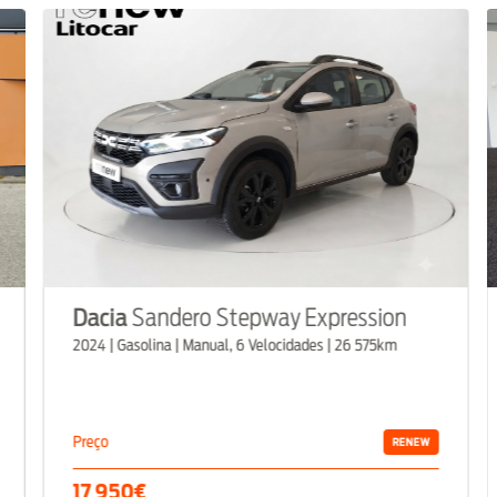
ia
Sandero Stepway Expression
Renault
C
 Gasolina | Manual, 6 Velocidades | 26 575km
2024 | GPL/GN
Preço
RENEW
950€
18 500€