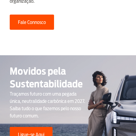
organização.
Fale Connosco
Movidos pela
Sustentabilidade
Traçamos futuro com uma pegada
única, neutralidade carbónica em 2027.
Saiba tudo o que fazemos pelo nosso
futuro comum.
Ligue-se Aqui