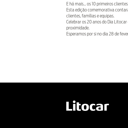
E há mais… os 10 primeiros client
Esta edição comemorativa contará
clientes, famílias e equipas.
Celebrar os 20 anos do Dia Litocar
proximidade.
Esperamos por si no dia 28 de feve