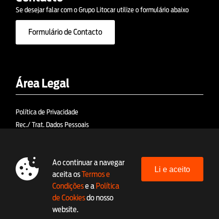
Se desejar falar com o Grupo Litocar utilize o formulário abaixo
Formulário de Contacto
Área Legal
Política de Privacidade
Rec./ Trat. Dados Pessoais
Política de Cookies
Termos e Condições
Ao continuar a navegar
RAL (Res. Alt. Litígios)
Li e aceito
aceita os
Termos e
Livro de Reclamações Eletrónico
Condições
e a
Política
Linha Ética (canal denúncia)
de Cookies
do nosso
website.