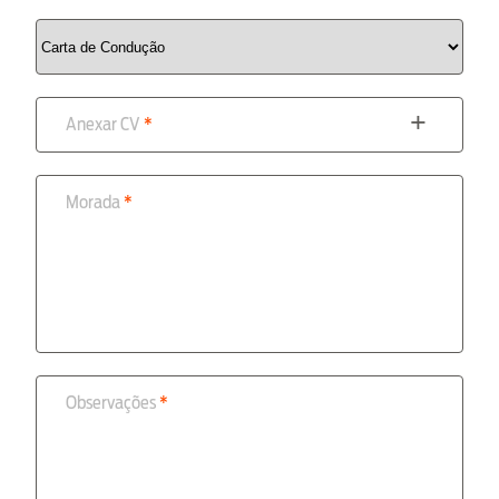
Anexar CV
Morada
Observações